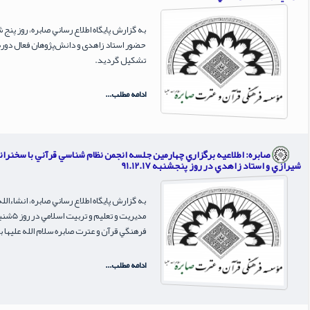
حضور استاد زاهدی و دانش‌پژوهان فعال دوره 
تشکیل گردید.
ادامه مطلب...
صابره: اطلاعيه برگزاري چهارمين جلسه انجمن نظام شناسي قرآني با سخنران
شيرازي و استاد زاهدي در روز پنجشنبه 91.12.17
به گزارش پايگاه اطلاع رساني صابره، انشاءا
فرهنگي قرآن و عترت صابره سلام الله عليها 
ادامه مطلب...