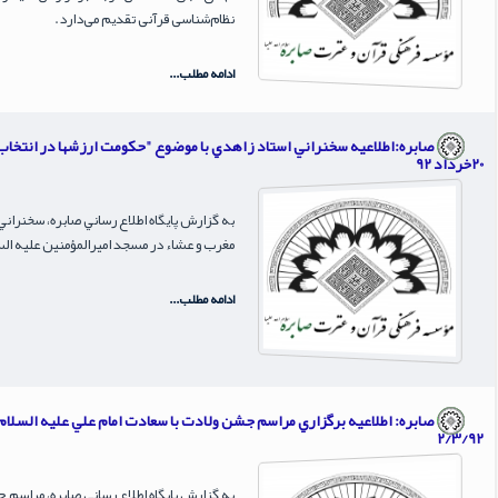
نظام‌شناسی قرآنی تقدیم می‌دارد.
ادامه مطلب...
صابره:اطلاعيه سخنراني استاد زاهدي با موضوع "حكومت ارزشها در انتخاب
20خرداد 92
مغرب و عشاء در مسجد اميرالمؤمنين عليه ال
ادامه مطلب...
صابره: اطلاعيه برگزاري مراسم جشن ولادت با سعادت امام علي عليه السلام
2/3/92
به گزارش پايگاه اطلاع رساني صابره، مراسم