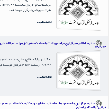
عترت صابره (س) برگزار خواهد شد.
ادامه مطلب...
صابره: اطلاعيه برگزاري مراسم ولادت با سعادت حضرت زهرا سلام الله عليه
12/2/92
به گزارش پايگاه اطلاع رساني صابره، مراس
12/2/92 از ساعت 16 تا 19 در محل مؤسسه فرهنگي قرآن و عترت صابره (س) برگزار خواهد شد.
ادامه مطلب...
صابره: برگزاري جلسه مربوط به اساتيد مشاور دوره "تربيت استاد در مديري
قرآني" با استاد زاهدي