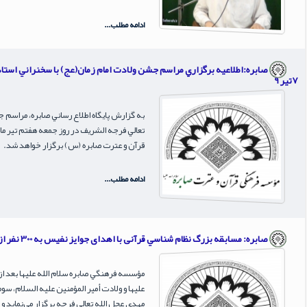
ادامه مطلب...
صابره:اطلاعيه برگزاري مراسم جشن ولادت امام زمان(عج) با سخنراني استاد
7تير 9
به گزارش پايگاه اطلاع رساني صابره، مراس
قرآن و عترت صابره (س) برگزار خواهد شد.
ادامه مطلب...
صابره: مسابقه بزرگ نظام شناسي قرآنی با اهدای جوایز نفیس به 300 نفر از برندگان
مؤسسه فرهنگي صابره سلام الله علیها بعد ا
علیها و ولادت أمیر المؤمنین علیه السلام،
مهدی عجل الله تعالی فرجه برگزار می‌نماید 