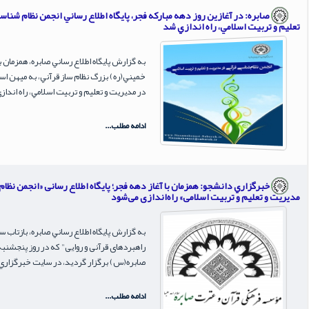
صابره: در آغازين روز دهه مباركه فجر، پايگاه اطلاع رساني انجمن نظام شنا
تعليم و تربيت اسلامي، راه اندازي شد
خميني(ره) بزرگ نظام ساز قرآني، به ميهن اسل
در مديريت و تعليم و تربيت اسلامي، راه انداز
ادامه مطلب...
خبرگزاري دانشجو: همزمان با آغاز دهه فجر؛ پایگاه اطلاع رسانی «انجمن نظا
مدیریت و تعلیم و تربیت اسلامی» راه‌اندازی می‌شود
به گزارش پايگاه اطلاع رساني صابره، بازتاب
صابره(س) برگزار گرديد، در سايت خبرگزار
ادامه مطلب...