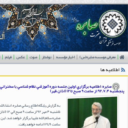
معرفی موسسه صابره(س)
اخبار مؤسسه
نوشتار
صوت
عکس
فیلم
اطلاعیه ها
صابره: اطلاعيه برگزاري اولين جلسه دوره آموزشي نظام شناسي با سخنراني
پنجشنبه 92.7.4 از ساعت 9 صبح تا 12 (اذان ظهر)
به گزارش پايگاه اطلاع رساني صابره، انشاءال
5شنبه 4 
صابره سلام الله عليها برگزار خواهد شد. ا
ساعت 9تا12 ادامه خواهد يافت.