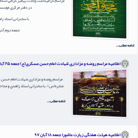
مراسم گرامیداشت ولادت پیامبر گرامی اسلا
در دفتر مرکزی موسسه
با سخنرانی استاد زاه
جمعه دوم آذر ۹۷ از ساعت ۹ ص
ادامه مطلب...
اطلاعیه مراسم روضه و عزاداری شهادت امام حسن عسکری(ع) جمعه ۲۵ آبان ۹۷
مراسم روضه و عزاداری شهادت امام حسن 
صابره(س) ، با سخنرانی استاد زاهدی و مداحی برادر کریما ، جمع
ادامه مطلب...
اطلاعیه هیئت هفتگی زیارت عاشورا جمعه ۱۸ آبان ۹۷