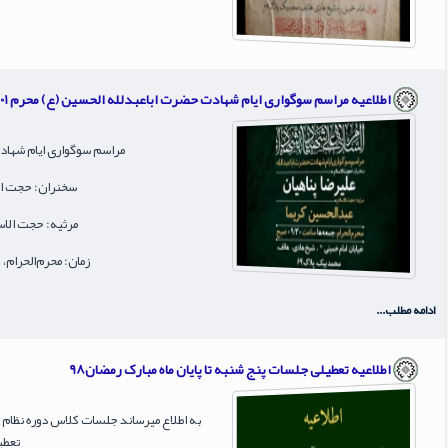
اطلاعیه مراسم سوگواری ایام شهادت حضرت اباعبدلله الحسین (ع) محرم 1401
مراسم سوگواری ایام شهاد
سخنران: حجت‌ ال
مرثیه: حجت‌ الا
زمان: محرم‌الحرام، جمعه
ادامه مطلب...
اطلاعیه تعطیلی جلسات پنج شنبه تا پایان ماه مبارک رمضان98
به اطلاع میرساند جلسات کلاس دوره نظام ش
تعطی