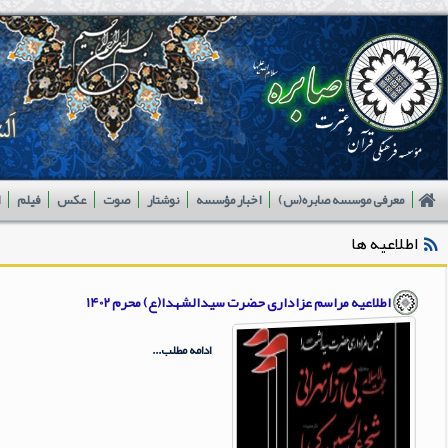
معرفی موسسه صابره(س)
اخبار مؤسسه
نوشتار
صوت
عکس
فیلم
اطلاعیه ها
اطلاعیه مراسم عزاداری حضرت سیدالشهدا(ع) محرم 1402
ادامه مطلب...